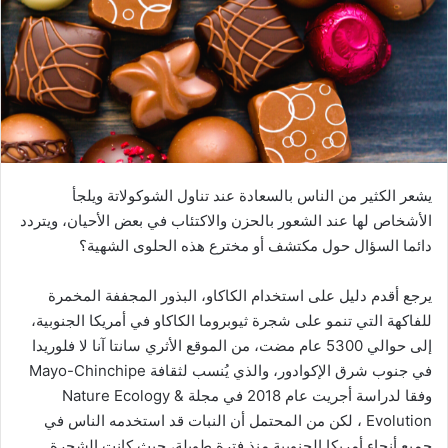
يشعر الكثير من الناس بالسعادة عند تناول الشوكولاتة ويلجأ
الأشخاص لها عند الشعور بالحزن والاكتئاب في بعض الأحيان، ويتردد
دائما السؤال حول مكتشف أو مخترع هذه الحلوى الشهية؟
يرجع أقدم دليل على استخدام الكاكاو، البذور المجففة المخمرة
للفاكهة التي تنمو على شجرة ثيوبروما الكاكاو في أمريكا الجنوبية،
إلى حوالي 5300 عام مضت، من الموقع الأثري سانتا آنا لا فلوريدا
في جنوب شرق الإكوادور، والذي يُنسب لثقافة Mayo-Chinchipe
وفقا لدراسة أجريت عام 2018 في مجلة Nature Ecology &
Evolution ، لكن من المحتمل أن النبات قد استخدمه الناس في
جميع أنحاء أمريكا الجنوبية منذ فترة طويلة، حيث كانت الشجرة