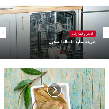
أفكار و ابتكارات
أفكار و ابتكارات
خلطات منزلية لتنظيف أدوات المطبخ
فوائد
طريقة تنظيف غسالة الصحون
و
استخدامات
مذهلة
لورق
الغار
..
ستفاجئك