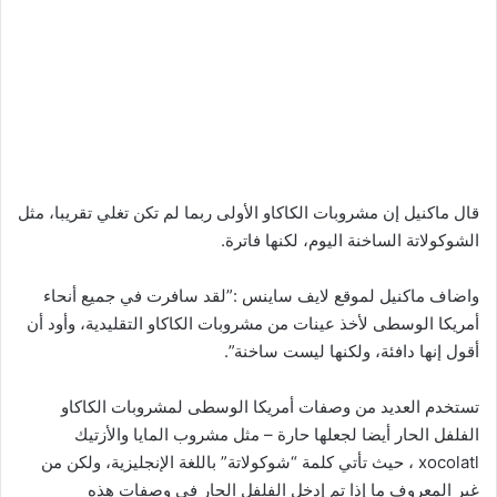
قال ماكنيل إن مشروبات الكاكاو الأولى ربما لم تكن تغلي تقريبا، مثل
الشوكولاتة الساخنة اليوم، لكنها فاترة.
واضاف ماكنيل لموقع لايف ساينس :”لقد سافرت في جميع أنحاء
أمريكا الوسطى لأخذ عينات من مشروبات الكاكاو التقليدية، وأود أن
أقول إنها دافئة، ولكنها ليست ساخنة”.
تستخدم العديد من وصفات أمريكا الوسطى لمشروبات الكاكاو
الفلفل الحار أيضا لجعلها حارة – مثل مشروب المايا والأزتيك
xocolatl ، حيث تأتي كلمة “شوكولاتة” باللغة الإنجليزية، ولكن من
غير المعروف ما إذا تم إدخل الفلفل الحار في وصفات هذه