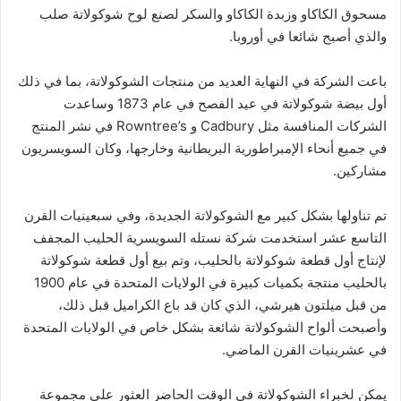
مسحوق الكاكاو وزبدة الكاكاو والسكر لصنع لوح شوكولاتة صلب
والذي أصبح شائعا في أوروبا.
باعت الشركة في النهاية العديد من منتجات الشوكولاتة، بما في ذلك
أول بيضة شوكولاتة في عيد الفصح في عام 1873 وساعدت
الشركات المنافسة مثل Cadbury و Rowntree’s في نشر المنتج
في جميع أنحاء الإمبراطورية البريطانية وخارجها، وكان السويسريون
مشاركين.
تم تناولها بشكل كبير مع الشوكولاتة الجديدة، وفي سبعينيات القرن
التاسع عشر استخدمت شركة نستله السويسرية الحليب المجفف
لإنتاج أول قطعة شوكولاتة بالحليب، وتم بيع أول قطعة شوكولاتة
بالحليب منتجة بكميات كبيرة في الولايات المتحدة في عام 1900
من قبل ميلتون هيرشي، الذي كان قد باع الكراميل قبل ذلك،
وأصبحت ألواح الشوكولاتة شائعة بشكل خاص في الولايات المتحدة
في عشرينيات القرن الماضي.
يمكن لخبراء الشوكولاتة في الوقت الحاضر العثور على مجموعة