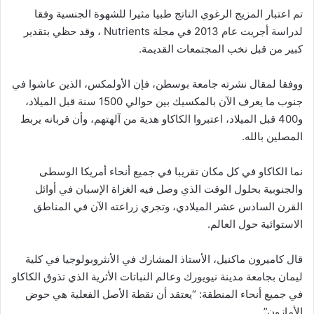
تم اعتبار المزيج الرغوي الناتج طبيا مثيرا للشهوة الجنسية وفقا
لدراسة أجريت عام 2013 في مجلة Nutrients ، وقد حظي بتقدير
كبير من قبل نخب المجتمعات القديمة.
ووفقا لمقال نشرته جامعة بوسطن، فإن الأولمكس، الذين عاشوا في
جنوب ما يعرف الآن بالمكسيك بين حوالي 1500 سنة قبل الميلاد،
و400 قبل الميلاد، اعتبروا الكاكاو هدية من آلهتهم، وأن قربانه يربط
المصلين بالله.
نما الكاكاو في كل مكان تقريبا في جميع أنحاء أمريكا الوسطى
والجنوبية بحلول الوقت الذي وصل فيه الغزاة الإسبان في أوائل
القرن السادس عشر الميلادي، وتجري زراعته الآن في المناطق
الاستوائية حول العالم.
قال كاميرون ماكنيل، الأستاذ المشارك في الأنثروبولوجيا في كلية
ليمان بجامعة مدينة نيويورك وعالم النباتات الأثرية الذي تذوق الكاكاو
في جميع أنحاء المنطقة: “يعتقد أن نقطة الأصل الفعلية هي حوض
الأمازون”.