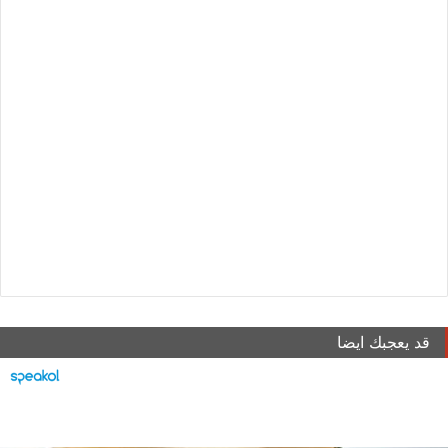
قد يعجبك ايضا