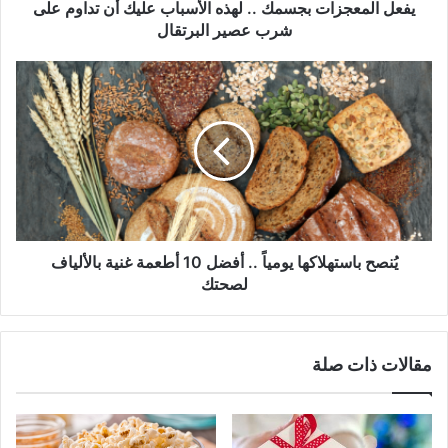
على
يفعل المعجزات بجسمك .. لهذه الأسباب عليك أن تداوم على
شرب
شرب عصير البرتقال
عصير
البرتقال
يُنصح
باستهلاكها
يومياً
..
أفضل
10
أطعمة
غنية
بالألياف
لصحتك
يُنصح باستهلاكها يومياً .. أفضل 10 أطعمة غنية بالألياف
لصحتك
مقالات ذات صلة