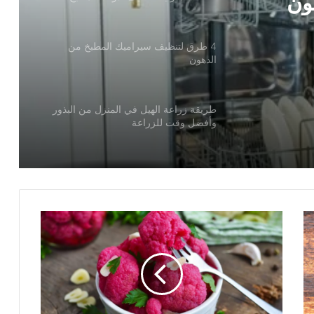
ون
4 طرق لتنظيف سيراميك المطبخ من
ات
الدهون
طريقة زراعة الهيل في المنزل من البذور
وأفضل وقت للزراعة
بدون
تعب
..
أسهل
طريقة
لعمل
"