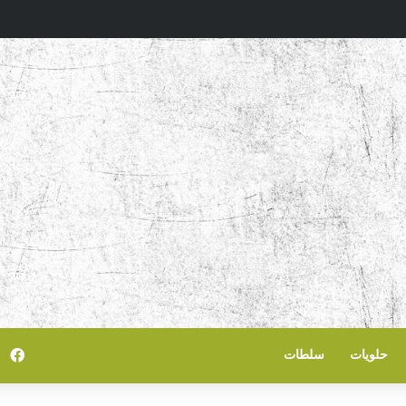
في
حلويات
سلطات