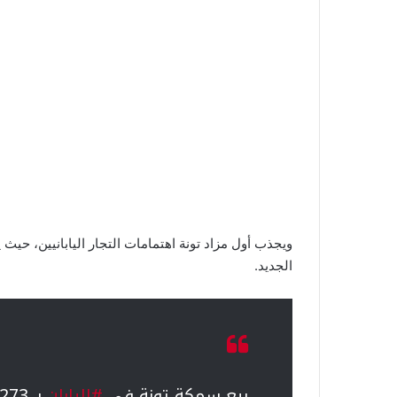
ويجذب أول مزاد تونة اهتمامات التجار اليابانيين، حيث
الجديد.
بيع سمكة تونة في
#اليابان
بـ 273 ألف دولار