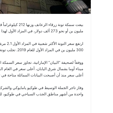
مليون ين أو نحو 273 ألف دولار، في المزاد الأول لهذا العام في سوق تويوسو للأغذية بطوكيو، الخميس.
ارتفع سع
300 مليون ين في المزاد الأول للعام 2019. تجلب تونة أوما أسعارًا عالية كل عام.
أعلى سعر منذ أن أصبحت البيانات المماثلة متاحة في 1999.
وفاز تاجر الجملة الوسيط في طوكيو يامايوكي والشركة 
واحدة من أشهر مناطق الجذب السياحي في طوكيو، للعا