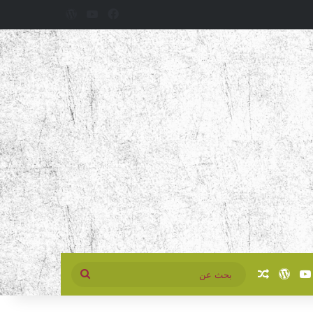
فيسبوك
‫YouTube
‫WordPress
سبوك
‫YouTube
‫WordPress
مقال عشوائي
بحث
عن