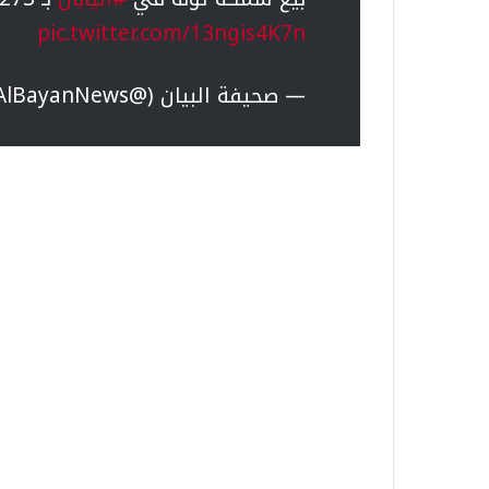
pic.twitter.com/13ngis4K7n
— صحيفة البيان (@AlBayanNews)