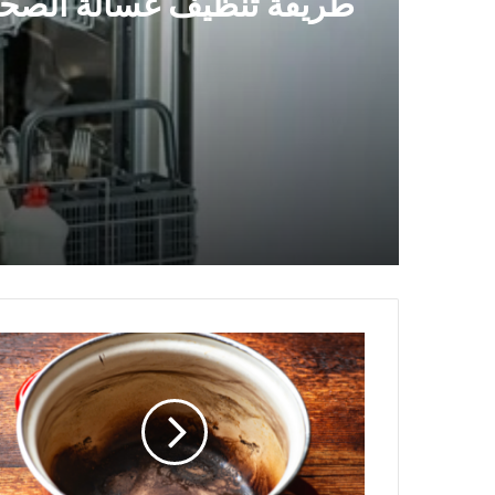
طريقة تنظيف غسالة الصح
خلطات منزلية لتنظيف أدو
المطبخ
لإطالة
عمرهم
..
نصائح
للعناية
بأواني
الطهي