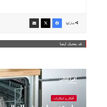
فيسبوك
‫X
مشاركة عبر البريد
شاركها
قد يعجبك ايضا
أقرأ التالي
أفكار و ابتكارات
أفكار و ابتكارات