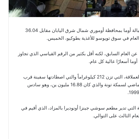
بيعت سمكة تونة زرقاء الزعانف وزنها 212 كيلوغراماً قبالة أوما بمحافظة أوموري شمال شرق اليابان مقابل 36.04
ر التونة الأكثر شعبية في المزاد الأول 2.1 مرة عن العام السابق، لكنه أقل بكثير من الرقم القياسي الذي تجاوز
ووفقاً لصحيفة “البيان” الإماراتية، تجاوز سعر السمكة العملاقة، التي تزن 212 كيلوغراماً والتي اصطادتها سفينة قرب
ميناء أوما بشمال شرق اليابان، أعلى سعر في العام الماضي لسمكة تونة والذي كان 16.88 مليون ين، وهو سادس
التي تدير مطعم سوشي جينزا أونوديرا بالمزاد، الذي أقيم في
م الثالث على التوالي.