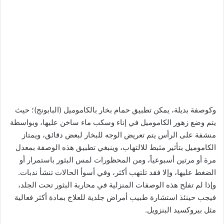
وكوصفة بديلة، يمكن تطبيق حمام بخار بالكاموميل (البابونج)؛ حيث
يتم وضع زهور الكاموميل في إناء وسكب ماء ساخن عليها، وبواسطة
منشفة على الرأس يتم تعريض الوجه للبخار لبعض دقائق، ويمتاز
الكاموميل بتأثير مثبط للالتهاب، وينبغي تطبيق هذه الوصفة بمعدل
مرة أو مرتين أسبوعياً، ومن المحظورات لمس البثور باستمرار أو
الضغط عليها، وإلا فقد تلتهب أكثر، وفي أسوأ الحالات تنشأ ندبات.
وإذا لم تفلح هذه الوصفات المنزلية في محاربة البثور تحت الجلد،
فيجب حينئذ استشارة طبيب أمراض جلدية للعلاج بمادة أكثر فعالية
مثل بيروكسيد البنزويل.