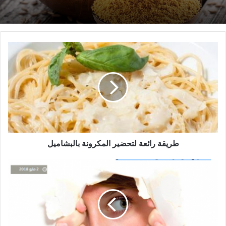
طريقة
رائعة
لتحضير
المكرونة
بالبشاميل
طريقة رائعة لتحضير المكرونة بالبشاميل
اكسري
حواجز
الخجل
بهذه
النصائح