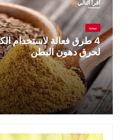
أقرأ التالي
صحة
ريجيم
4 طرق فعالة لاستخدام ال
لحرق دهون البطن
أفضل وصفات البازلاء لخسا
الوزن
لبطن