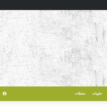
في
حلويات
سلطات