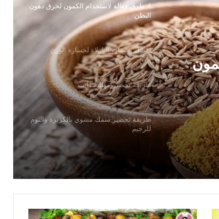
4 طرق فعالة لاستخدام الكمون لحرق دهون
البطن
أفضل وصفات البازلاء لخسارة الوزن
كمون
طريقة تحضير مهلبية دايت
رة
طريقة تحضير سمك مشوي بالكزبرة والثوم
للرجيم
بالفيديو