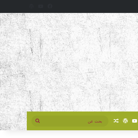
فيسبوك
‫YouTube
‫WordPress
سبوك
‫YouTube
‫WordPress
مقال عشوائي
بحث
عن