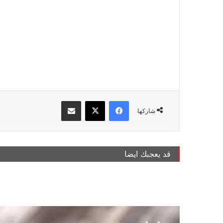
فيسبوك
‫X
مشاركة عبر البريد
شاركها
قد يعجبك ايضا