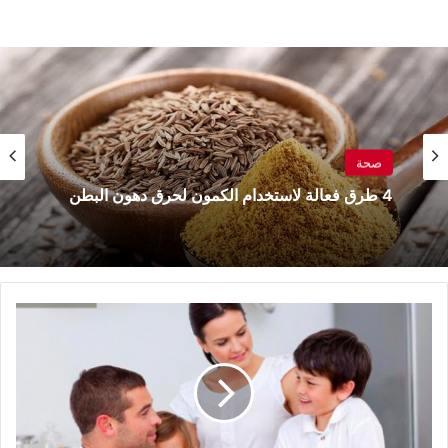
صحة
4 طرق فعالة لاستخدام الكمون لحرق دهون البطن
كيف
نكرم
أولادنا
ونحسن
أدبهم؟