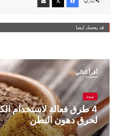
شاركها
قد يعجبك ايضا
أقرأ التالي
صحة
ريجيم
4 طرق فعالة لاستخدام ال
لحرق دهون البطن