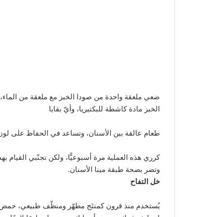
ضعي ملعقة واحدة من صودا الخبز مع ملعقة من الماء، عل
الخبز مادة كاشطة للبكتيريا، وأيّ بقايا
طعام عالقة بين الأسنان، وتساعد في الحفاظ على لون ا
كرري هذه العملية مرة أسبوعيًّا، ولكن تجنّبي القيام ب
وتضر بصحة طبقة مينا الأسنان.
خل التفاح
يُستخدم منذ قرون كمنتَج مطهّر ومنظّف طبيعي، حمض ال