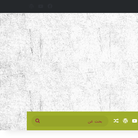
فيسبوك
‫YouTube
‫WordPress
سبوك
‫YouTube
‫WordPress
مقال عشوائي
بحث
عن