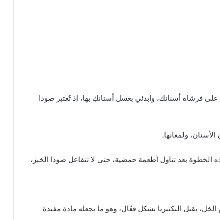
ى فرشاة أسنانك، وابدئي بغسل أسنانكِ بها، إذ تُعتبر صودا
لأسنان، ولمعانها.
هذه الخطوة بعد تناول أطعمة حمضية، حتى لا تتفاعل صودا الخبز،
خل، يقتل البكتيريا بشكل فعّال، وهو ما يجعله مادة مفيدة