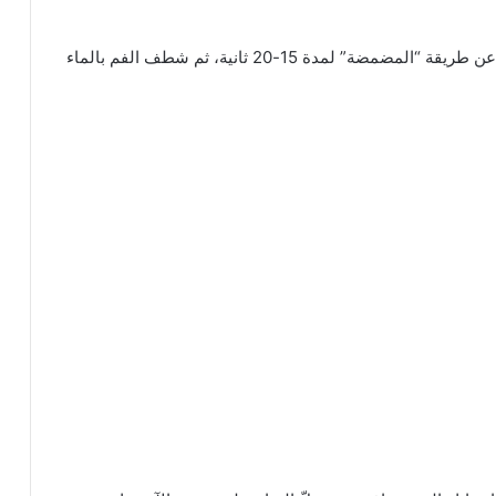
اختاري ملعقة خل تفاح مع كوب ماء، واغسلي فمكِ بها عن طريقة “المضمضة” لمدة 15-20 ثانية، ثم شطف الفم بالماء