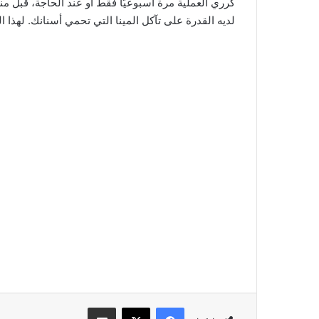
كرري العملية مرة أسبوعيًّا فقط أو عند الحاجة، قبل م
لديه القدرة على تآكل المينا التي تحمي أسنانك. لهذا
فيسبوك
‫X
مشاركة عبر البريد