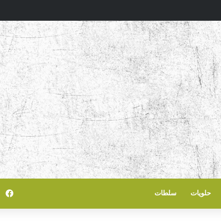
في
حلويات
سلطات