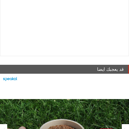
قد يعجبك ايضا