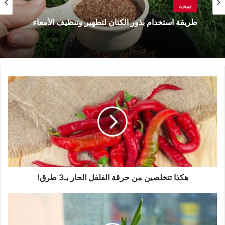
صحة
طريقة استخدام بذور الكتان لتطهير وتنظيف الأمعاء
هكذا
تتخلصين
من
حرقة
الفلفل
الحار
بـ3
طرق!
هكذا تتخلصين من حرقة الفلفل الحار بـ3 طرق!
ازرعي
البصل
الأخضر