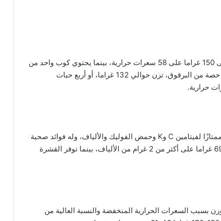
كما تحتوي حبة خوخ متوسطة الحجم، أي يصل وزنها إلى 150 غراما على 58 سعرات حرارية، بينما يحتوي كوب واحد من
الكرز، يزن 138 غراما، على 87 سعرات حرارية، وتقدم حصة من البرقوق، تزن حوالي 132 غراما، أو أربع حبات
يعتبر الكيوي عالي الكثافة من العناصر الغذائية مصدرًا ممتازًا لفيتامين C وK وحمض الفوليك والألياف، وله فوائد صحية
كبيرة. تحتوي ثمرة فاكهة صغيرة مقشرة بوزن حوالي 69 غراما على أكثر من 2 غرام من الألياف، بينما توفر القشرة
وزن بسبب السعرات الحرارية المنخفضة والنسبة العالية من