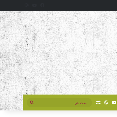
فيسبوك
‫YouTube
‫WordPress
سبوك
‫YouTube
‫WordPress
مقال عشوائي
بحث
عن