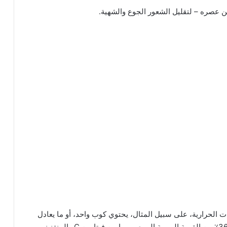
 من عصره – لتقليل الشعور الجوع والشهية.
ت الحرارية، على سبيل المثال، يحتوي كوب واحد، أو ما يعادل
123 غرام من التوت على 64 سعرًا حراريًا فقط ويوفر 36٪ من القيمة اليومية الموصى بها من فيتامين C والمنغنيز،