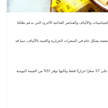
فيتامينات والألياف والعناصر الغذائية الأخرى التي تدعم نظامًا
ن الفواكه المنخفضة بشكل عام في السعرات الحرارية والغنية بالألياف، مما قد
تحتوي نصف حبة جريب فروت، تزن حوالي 123 غرامًا، على 37 سعرًا حراريًا فقط ولكنها توفر 51% من القيمة اليومية