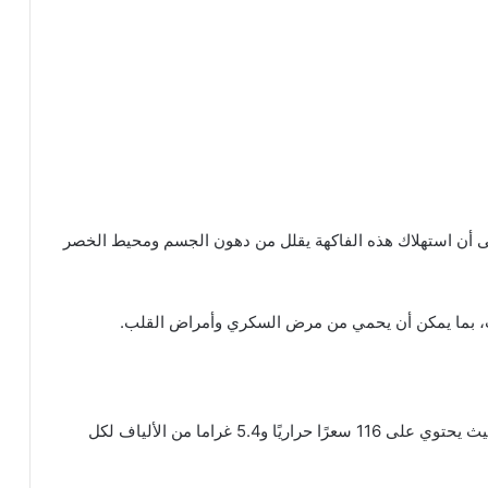
لى أن استهلاك هذه الفاكهة يقلل من دهون الجسم ومحيط الخصر
ب، بما يمكن أن يحمي من مرض السكري وأمراض القلب.
إن التفاح منخفض السعرات الحرارية وغني بالألياف، حيث يحتوي على 116 سعرًا حراريًا و5.4 غراما من الألياف لكل