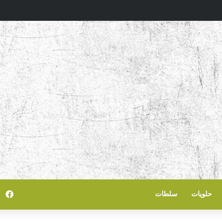
في
حلويات
سلطات