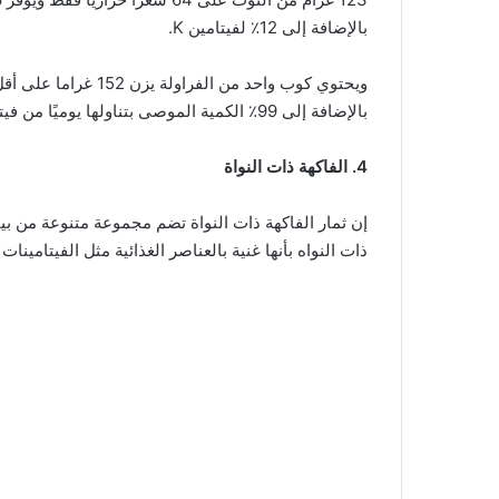
بالإضافة إلى 12٪ لفيتامين K.
بالإضافة إلى 99٪ الكمية الموصى بتناولها يوميًا من فيتامين C و26٪ منغنيز.
4. الفاكهة ذات النواة
إن ثمار الفاكهة ذات النواة تضم مجموعة متنوعة من بين
ذات النواه بأنها غنية بالعناصر الغذائية مثل الفيتامينات C وA، علاوة على عدد سعراتها المنخفضة.