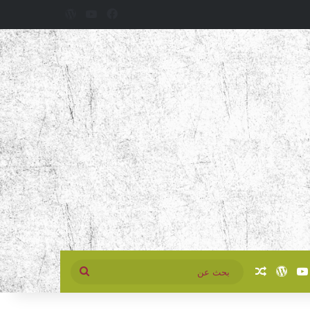
فيسبوك
‫YouTube
‫WordPress
سبوك
‫YouTube
‫WordPress
مقال عشوائي
بحث
عن