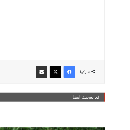
فيسبوك
‫X
مشاركة عبر البريد
شاركها
قد يعجبك ايضا