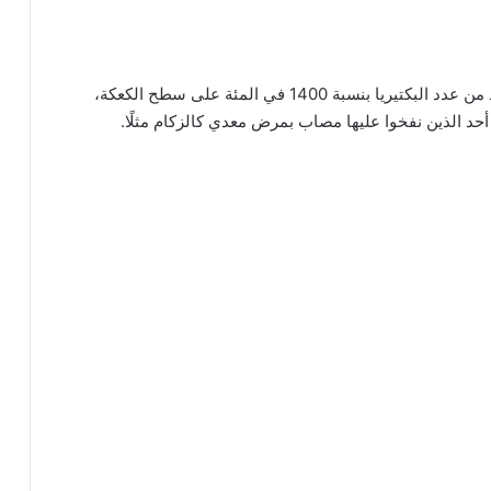
حيث أشار الباحثون إلى أن اللعاب الناتج عن النفخ يزيد من عدد البكتيريا بنسبة 1400 في المئة على سطح الكعكة،
حد الذين نفخوا عليها مصاب بمرض معدي كالزكام مثلًا.