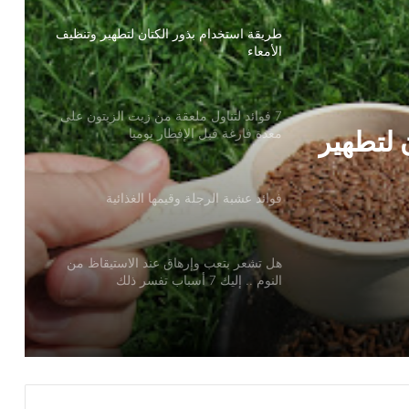
طريقة استخدام بذور الكتان لتطهير وتنظيف
الأمعاء
7 فوائد لتناول ملعقة من زيت الزيتون على
 لتطهير
معدة فارغة قبل الإفطار يوميا
فوائد عشبة الرجلة وقيمها الغذائية
هل تشعر بتعب وإرهاق عند الاستيقاظ من
النوم .. إليك 7 أسباب تفسر ذلك