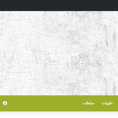
في
حلويات
سلطات