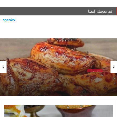
قد يعجبك ايضا
طبخات
طريقة التحضير صنية دجاج بالبطاطس
سرّ
خلطة