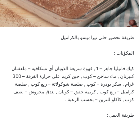
طريقة تحضير حلى تيراميسو بالكراميل
المكوّنات :
كيك فانيليا جاهز – 1 , قهوة سريعة الذوبان أي نسكافيه – ملعقتان
كبيرتان , ماء ساخن – كوب , جبن كريم على حرارة الغرفة – 300
غرام , سكر بودرة – كوب , صلصة شوكولاتة – ربع كوب , صلصة
كراميل – ربع كوب , كريمة خفق – كوبان , بندق مجروش – نصف
كوب , كاكاو للتزين – بحسب الرغبة .
طريقة العمل :