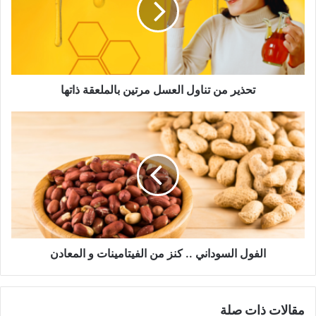
مرتين
بالملعقة
ذاتها
تحذير من تناول العسل مرتين بالملعقة ذاتها
الفول
السوداني
..
كنز
من
الفيتامينات
و
المعادن
الفول السوداني .. كنز من الفيتامينات و المعادن
مقالات ذات صلة