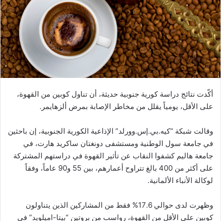
أكّدت نتائج دراسة كورية جنوبية حديثة، أن تناول كوبين من القهوة،
على الأقل، يومياً يقلل من مخاطر الإصابة بمرض ألزهايمر.
وقالت شبكة “كيه.بي.إس.وورلد” الإذاعية الكورية الجنوبية، إن باحثين
في جامعة سول الوطنية ومستشفى دونغتان ساكريد هارت، في
جامعة هاليم كشفوا النقاب عن تأثير القهوة في دراستهم المشتركة
على أكثر من 400 بالغ تتراوح أعمارهم، بين 55 و90 عاماً، وفقاً
لوكالة الأنباء الألمانية.
وظهرت لدى حوالي 17.6% فقط من المشاركين الذين يتناولون
كوبين على الأقل من القهوة، رواسب من بروتين “بيتا-اميلويد” في