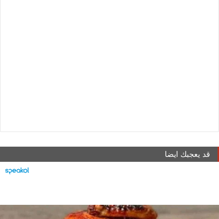
قد يعجبك ايضا