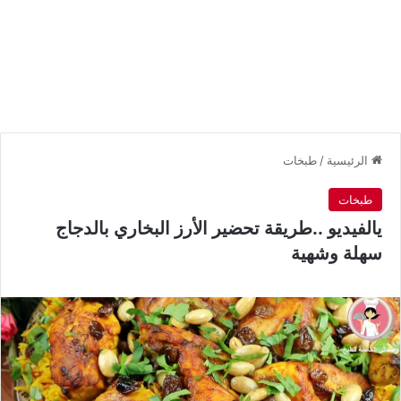
الرئيسية
/
طبخات
طبخات
يالفيديو ..طريقة تحضير الأرز البخاري بالدجاج
سهلة وشهية