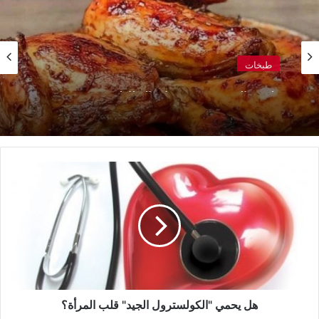
طبخات
طريقة التحضير صنية دجاج بالبطاطس
هل
يحمي
"الكولسترول
الجيد"
قلب
المرأة؟
هل يحمي "الكولسترول الجيد" قلب المرأة؟