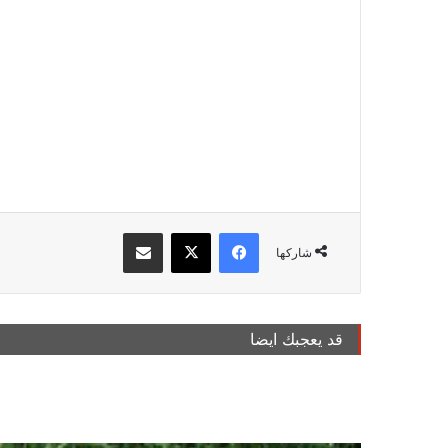
فيسبوك
‫X
مشاركة عبر البريد
شاركها
قد يعجبك ايضا