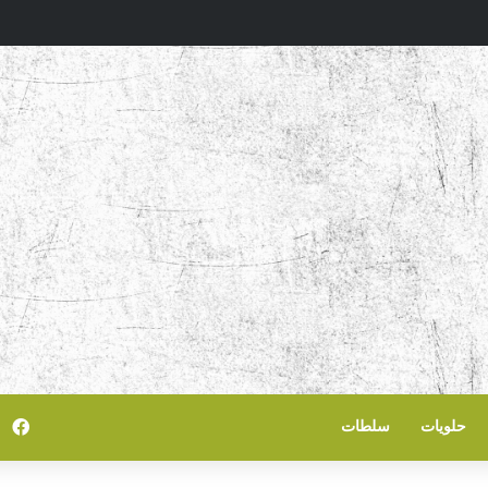
في
حلويات
سلطات