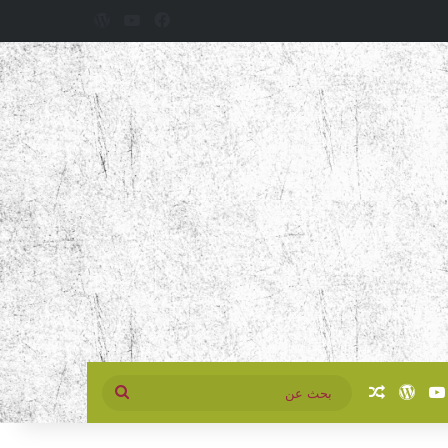
فيسبوك
‫YouTube
‫WordPress
سبوك
‫YouTube
‫WordPress
مقال عشوائي
بحث
عن