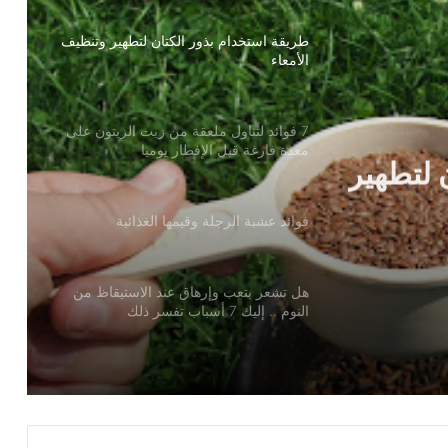
طريقة استخدام بذور الكتان لتطهير وتنظيف
الأمعاء
7 فوائد لتناول ملعقة من زيت الزيتون على
 لتطهير
معدة فارغة قبل الإفطار يوميا
فوائد عشبة الرجلة وقيمها الغذائية
هل تشعر بتعب وإرهاق عند الاستيقاظ من
النوم .. إليك 7 أسباب تفسر ذلك