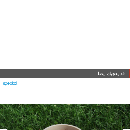
قد يعجبك ايضا