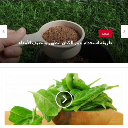
صحة
صحة
طريقة استخدام بذور الكتان لتطهير وتنظيف الأمعاء
7 فوائد لتناول ملعقة من زيت الزيتون على معدة
فارغة قبل الإفطار يوميا
فوائد
الجرجير
للصحة
وللرجال
وللوقاية
من
الأمراض
وقيمته
الغذائية