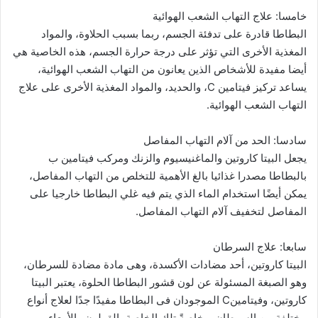
خامسا: علاج التهاب الشعب الهوائية
البطاطا قادرة على تدفئة الجسم، ربما بسبب الحلاوة، والمواد
المغذية الأخرى التي تؤثر على درجة حرارة الجسم، هذه الخاصية هي
أيضا مفيدة للأشخاص الذين يعانون من التهاب الشعب الهوائية،
يساعد تركيز فيتامين C، والحديد، والمواد المغذية الأخرى على علاج
التهاب الشعب الهوائية.
سادسا: الحد من آلام التهاب المفاصل
يجعل البيتا كاروتين والماغنيسيوم والزنك ومركب فيتامين ب
بالبطاطا مصدرا غذائيا بالغ الأهمية للتخلص من التهاب المفاصل،
يمكن أيضًا استخدام الماء الذي يتم فيه غلي البطاطا خارجيا على
المفاصل لتخفيف آلام التهاب المفاصل.
سابعا: علاج السرطان
البيتا كاروتين، أحد مضادات الأكسدة، وهى مادة مضادة للسرطان،
وهو الصبغة المسئولة عن لون قشور البطاطا الحلوة، يعتبر البيتا
كاروتين، وفيتامينC الموجودان فى البطاطا مفيدًا جدًا لعلاج أنواع
مختلفة من السرطان، وخاصةً تلك الخاصة بالقولون والأمعاء