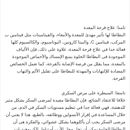
ثامنا: علاج قرحة المعدة
البطاطا لها تأثير مهدئ للمعدة والأمعاء، والفيتامينات مثل فيتامين ب
المركب، فيتامين C، والبيتا كاروتين، البوتاسيوم، والكالسيوم كلها
فعالة جدا في علاج قرحة المعدة، علاوة على ذلك، فإن الألياف
الموجودة فى البطاطا الحلوة يمنع الإمساك والأحماض الموجودة
بالمعدة، مما يقلل من فرصة الإصابة بالقرحة، كما تعمل الخصائص
المضادة للإلتهابات والمهدئة للبطاطا على تقليل الألم والتهاب
القرحة.
تاسعا: السيطرة على مرض السكري
خلافا للاعتقاد الشائع، فإن البطاطا مفيدة لمرضى السكر بشكل مثير
للدهشة، فهي فعالة جدا في تنظيم مستويات السكر في الدم، من
خلال المساعدة في إفراز الأنسولين ووظائفه، بالطبع، هذا لا يعني أن
مرضى السكر يجب أن يأكلوهما بشكل عشوائي، والفكرة هى أن
البطاطا الحلوة يمكن أن تحل محل الأرز، أو تناول الكربوهيدرات