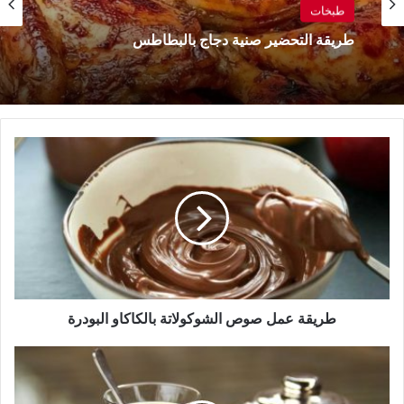
طبخات
طريقة التحضير صنية دجاج بالبطاطس
طريقة
عمل
صوص
الشوكولاتة
بالكاكاو
البودرة
طريقة عمل صوص الشوكولاتة بالكاكاو البودرة
فوائد
الشاي
الأسود