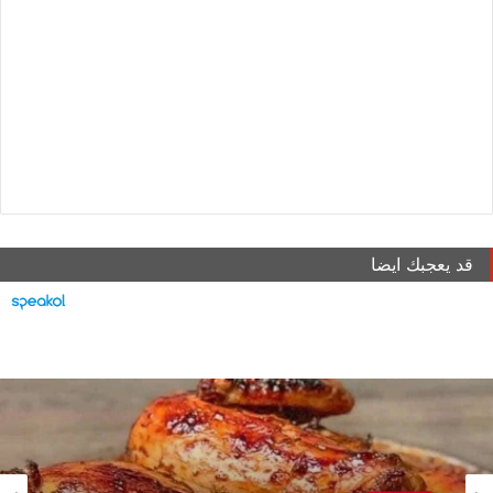
قد يعجبك ايضا