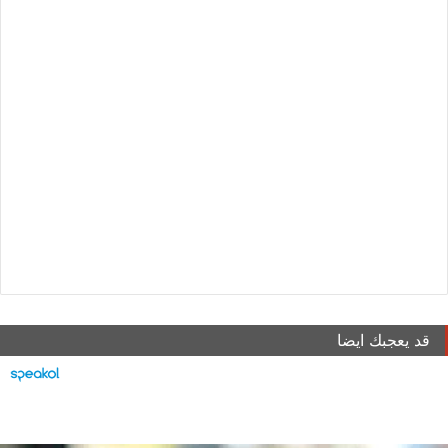
قد يعجبك ايضا