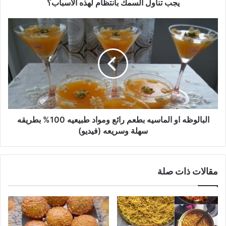
يجب تناول السمك بانتظام لهذه الاسباب؟
البالوظه
او
الماسيه
بطعم
رائع
ومواد
طبيعيه
100%
بطريقه
سهلة
البالوظه او الماسيه بطعم رائع ومواد طبيعيه 100% بطريقه
وسريعه
سهلة وسريعه (فيديو)
(فيديو)
مقالات ذات صلة