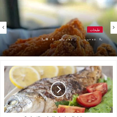
طبخات
طريقة تحضير وصفة دجاج بوبايز الحار
يجب
تناول
السمك
بانتظام
لهذه
الاسباب؟