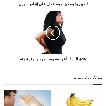
الجبن والبسكويت يساعدان على إنقاص الوزن
عِرْق
النسا..
أعراضه
ومخاطره
والوقاية
منه
عِرْق النسا.. أعراضه ومخاطره والوقاية منه
مقالات ذات صلة