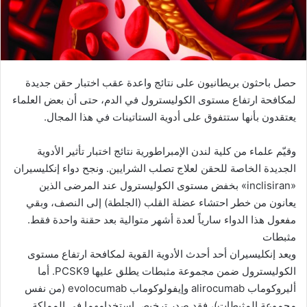
حصل باحثون بريطانيون على نتائج واعدة عقب اختبار حقن جديدة
لمكافحة ارتفاع مستوى الكوليسترول في الدم، حتى أن بعض العلماء
يعتقدون بأنها ستتفوق على أدوية الستاتينات في هذا المجال.
وقيّم علماء من كلية لندن الإمبراطورية نتائج اختبار تأثير الأدوية
الجديدة الخاصة للحقن لعلاج تصلب الشرايين. ونجح دواء إنكليسيران
«inclisiran» بخفض مستوى الكوليسترول عند المرضى الذين
يعانون من خطر احتشاء عضلة القلب (الجلطة) إلى النصف، وبقي
مفعول هذا الدواء سارياً لعدة أشهر متوالية بعد حقنة واحدة فقط.
مثبطات
ويعد إنكليسيران أحد أحدث الأدوية القوية لمكافحة ارتفاع مستوى
الكوليسترول ضمن مجموعة مثبطات يطلق عليها PCSK9. أما
أليروكوماب alirocumab وإيفولوكوماب evolocumab (من نفس
مجموعة المثبطات)، فقد صدر ترخيص استخدامهما في المملكة