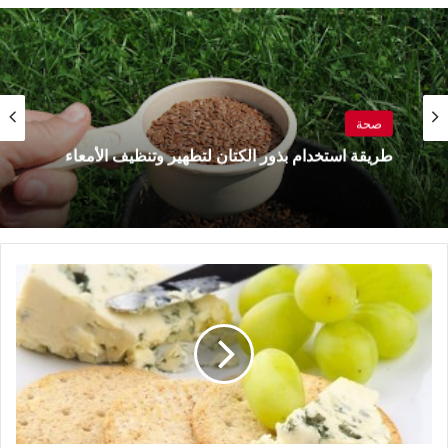
صحة
طريقة استخدام بذور الكتان لتطهير وتنظيف الأمعاء
الجبن
والبسكويت
يساعدان
على
إنقاص
الوزن