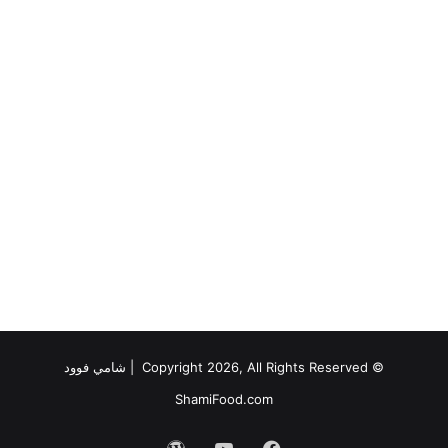
© Copyright 2026, All Rights Reserved |
شامي فوود
ShamiFood.com
فيسبوك
‫YouTube
‫WordPress