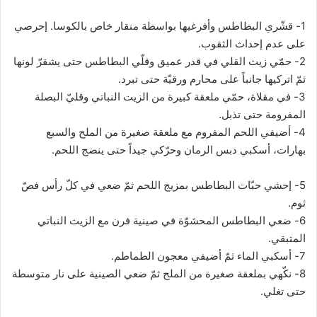
1- قشّري البطاطس وأفرغيها بواسطة منقار خاص بالكوسا. إحرصي
على عدم إحداث الثقوب.
2- حمّي زيت القلي في قدر عميق وقلّي البطاطس حتى يشقرّ لونها
ثمّ اتركيها جانباً على محارم ورقيّة حتى تبرد.
3- في مقلاة، حمّي ملعقة كبيرة من الزيت النباتي وقليّ البصلة
المفرومة حتى تذبل.
4- أضيفي اللحم المفروم مع ملعقة صغيرة من الملح والسبع
بهارات، أسكبي دبس الرمان وحرّكي جيداً حتى ينضج اللحم.
5- إحشي حبّات البطاطس بمزيج اللحم ثمّ ضعي في كلّ رأس فصّ
ثوم.
6- ضعي البطاطس المحشوّة في صينية فرن مع الزيت النباتي
المتبقي.
7- أسكبي الماء ثمّ أضيفي معجون الطماطم.
8- نكّهي بملعقة صغيرة من الملح ثمّ ضعي الصينية على نار متوسطة
حتى تغلي.