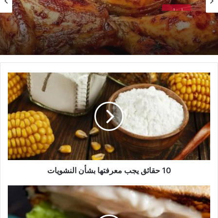
طبخات
طريقة التحضير صنية دجاج بالبطاطس
10
حقائق
يجب
معرفتها
بشأن
النشويات
10 حقائق يجب معرفتها بشأن النشويات
سندويش
"ملوكي"
لا