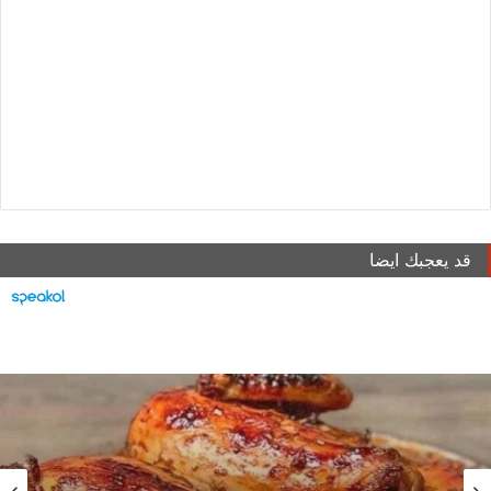
قد يعجبك ايضا