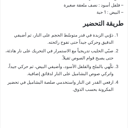
– فلفل أسود : نصف ملعقة صغيرة
– البيض : 1 حبة
طريقة التحضير
ذوّبي الزبدة في قدر متوسّط الحجم على النار، ثم أضيفي
الدقيق وحركي جيداً حتى تفوح رائحته.
صبّي الحليب تدريجياً مع الاستمرار في التحريك على نار هادئة،
حتى يصبح قوام الصوص ثقيلاً.
نكّهي بالملح والفلفل الأسود، وأضيفي البيض، ثم حركي جيداً،
واتركي صوص البشاميل على النار لدقائق إضافية.
ارفعي القدر عن النار واستخدمي صلصة البشاميل في تحضير
المكرونة بحسب الذوق.