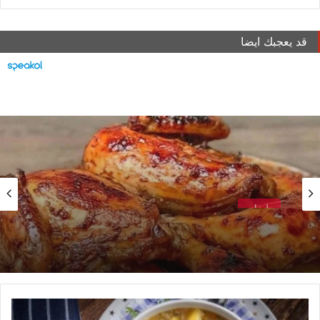
قد يعجبك ايضا
طبخات
طريقة التحضير صنية دجاج بالبطاطس
طريقة