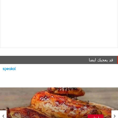
قد يعجبك ايضا
طبخات