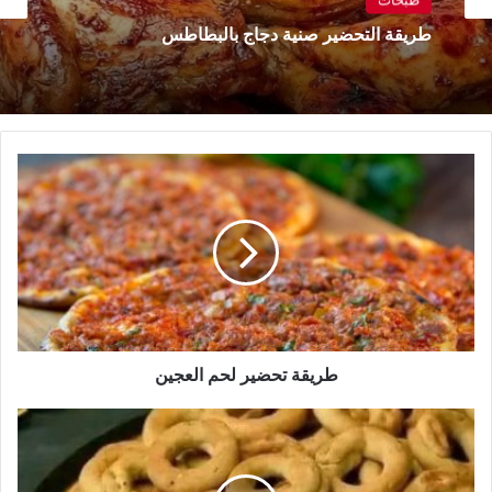
طريقة التحضير صنية دجاج بالبطاطس
طريقة
تحضير
لحم
العجين
طريقة تحضير لحم العجين
طريقة
التحضير
كعك
العيد