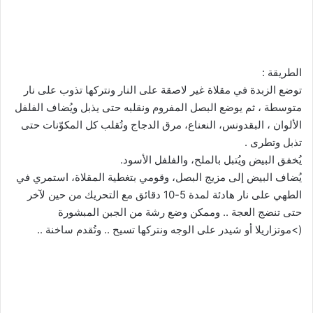
الطريقة :
توضع الزبدة في مقلاة غير لاصقة على النار ونتركها تذوب على نار
متوسطة ، ثم يوضع البصل المفروم ونقلبه حتى يذبل ويُضاف الفلفل
الألوان ، البقدونس، النعناع، مرق الدجاج وتُقلب كل المكوّنات حتى
تذبل وتطرى .
يُخفق البيض ويُتبل بالملح، والفلفل الأسود.
يُضاف البيض إلى مزيج البصل، وقومي بتغطية المقلاة، استمري في
الطهي على نار هادئة لمدة 5-10 دقائق مع التحريك من حين لآخر
حتى تنضج العجة .. وممكن وضع رشة من الجبن المبشورة
(>موتزاريلا أو شيدر على الوجه ونتركها تسيح .. وتُقدم ساخنة ..