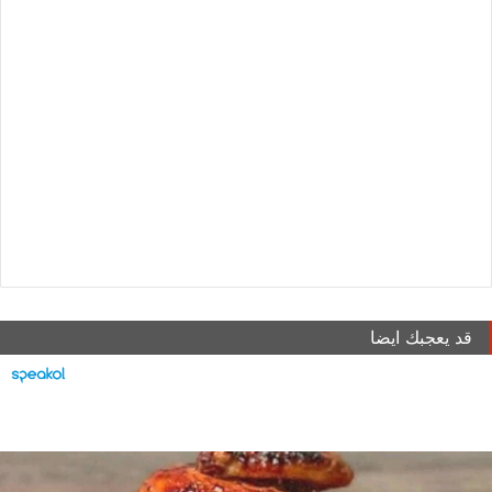
قد يعجبك ايضا