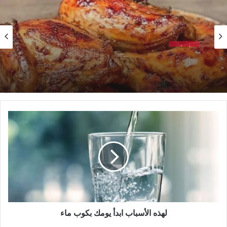
طبخات
طريقة التحضير صنية دجاج بالبطاطس
لهذه
الأسباب
ابدأ
يومك
بكوب
ماء
لهذه الأسباب ابدأ يومك بكوب ماء