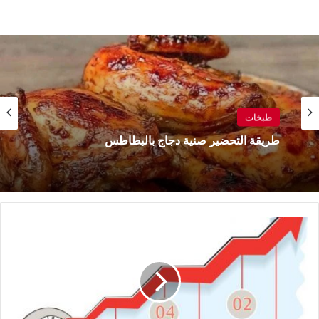
طبخات
طريقة التحضير صنية دجاج بالبطاطس
رغم
الحمية..
5
أسباب
لثبات
وزنك