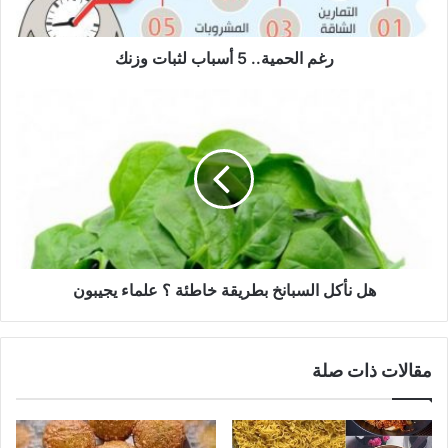
رغم الحمية.. 5 أسباب لثبات وزنك
هل
نأكل
السبانخ
بطريقة
خاطئة
؟
علماء
يجيبون
هل نأكل السبانخ بطريقة خاطئة ؟ علماء يجيبون
مقالات ذات صلة