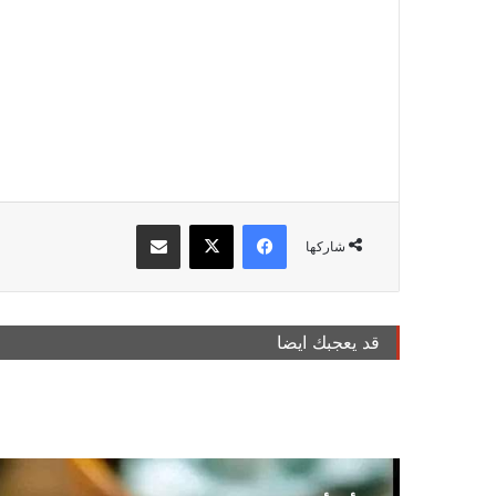
فيسبوك
‫X
مشاركة عبر البريد
شاركها
قد يعجبك ايضا