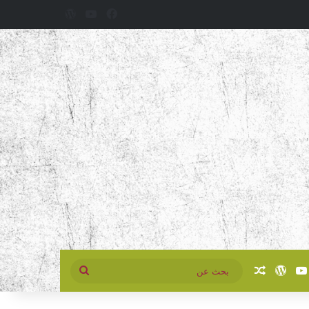
فيسبوك
‫YouTube
‫WordPress
سبوك
‫YouTube
‫WordPress
مقال عشوائي
بحث
عن