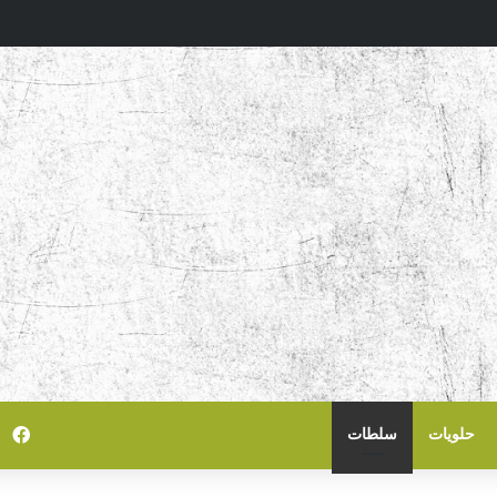
في
حلويات
سلطات