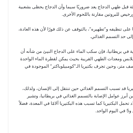
ئة قبل طهي الدجاج يعد ضروريًا سيما وأن الدجاج يحظى بشعبية
ورخيص للبروتين مقارنة باللحوم الأخرى.
لى تنظيفه و”تطهيره”، بالتوقف عن ذلك فورًا لأن هذه العادة،
لى حد التسمم الغذائي.
ة في بريطانيا، فإن سكب الماء على الدجاج النيئ من شأنه أن
الملابس ومعدات الطهي القريبة بحيث يمكن لقطرة الماء الواحدة
ف متر، وحين تجرف بكتيريا الـ”كومبيلوباكتر” الموجودة في
تيريا قد تسبب التسمم الغذائي حين تنتقل إلى الإنسان، ولذلك،
من أبرز عوامل الإصابة بالتسمم الغذائي في بريطانيا، وتشير
اع في البلاد تحمل البكتيريا كما تسبب هذه البكتيريا آلامًا في المعدة، فضلاً
د.