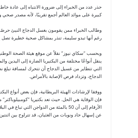
حذر عدد من الخبراء إلى ضرورة الانتباه إلى عادة خاط
كبيرة على موائد العالم أجمع تقريبًا، لأنه مصدر صحي 
وطالب الخبراء ممن يقومون بغسل الدجاج النيئ حرصًا ع
رغم أنها تبدو سليمة، تنذر بمشاكل صحية خطيرة تصل إ
وبحسب “سكاي نيوز” نقلاً عن موقع هيئة الصحة الوطني
ينقل أنواعًا مختلفة من البكتيريا الضارة إلى اليدين و
التي تتطاير من غسيل الدجاج أن تتحرك لمسافة تبلغ نص
الدجاج، وتزداد فرص الإصابة بالأمراض.
ووفقا لإرشادات الهيئة البريطانية، فإن بعض أنواع البك
فإن الوقاية هي الحل. حيث تعد بكتيريا “كومبيلوباكتر” 
الأرقام إلى أن 50 بالمئة من الدواجن التي تب
عن إسهال حاد ونوبات من الغثيان، قد تتراوح بين اثنتين و5 في اليوم الواح