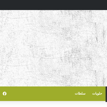
في
حلويات
سلطات