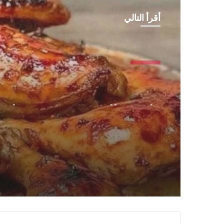
أقرأ التالي
طبخات
طريقة التحضير صنية دجاج
بالبطاطس