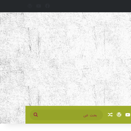
فيسبوك
‫YouTube
‫WordPress
سبوك
‫YouTube
‫WordPress
مقال عشوائي
بحث
عن