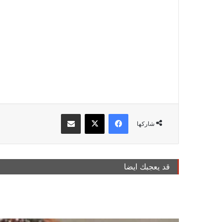
فيسبوك
‫X
مشاركة عبر البريد
شاركها
قد يعجبك ايضا