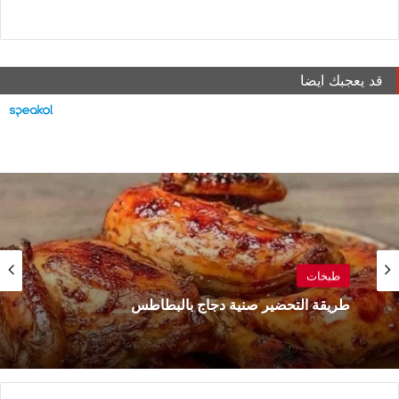
قد يعجبك ايضا
طبخات
طريقة التحضير صنية دجاج بالبطاطس