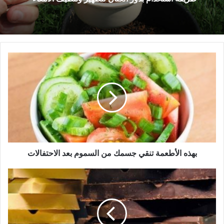
طريقة استخدام بذور الكتان لتطهير وتنظيف الأمعاء
7 فوائد لتناول ملعقة من زيت الزيتون على معدة
فارغة قبل الإفطار يوميا
بهذه
الأطعمة
تنقي
جسمك
من
السموم
بعد
الاحتفالات
بهذه الأطعمة تنقي جسمك من السموم بعد الاحتفالات
الشوكولاتة
الداكنة
أم
البيضاء؟
العلم