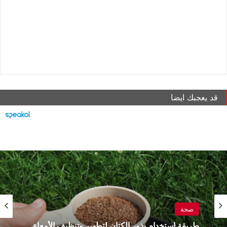
قد يعجبك ايضا
صحة
صحة