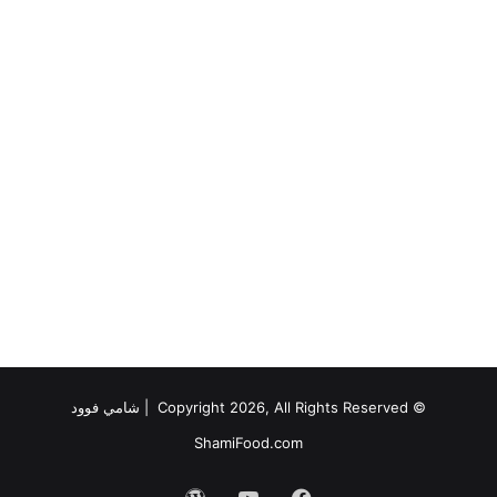
© Copyright 2026, All Rights Reserved |
شامي فوود
ShamiFood.com
فيسبوك
‫YouTube
‫WordPress