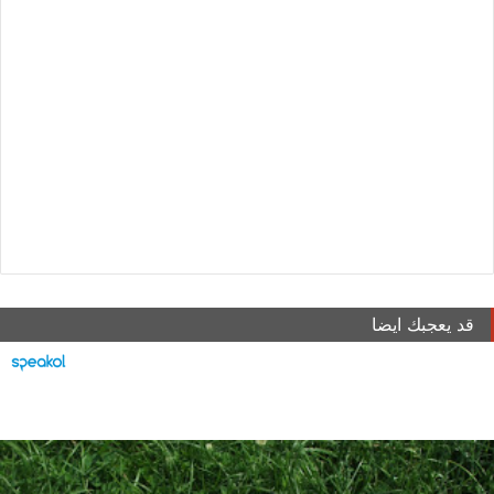
قد يعجبك ايضا