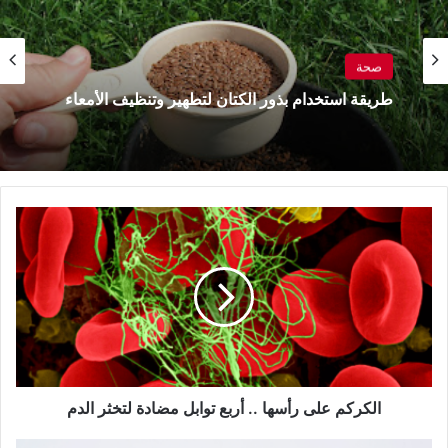
صحة
طريقة استخدام بذور الكتان لتطهير وتنظيف الأمعاء
الكركم
على
رأسها
..
أربع
توابل
مضادة
لتخثر
الدم
الكركم على رأسها .. أربع توابل مضادة لتخثر الدم
فوائد