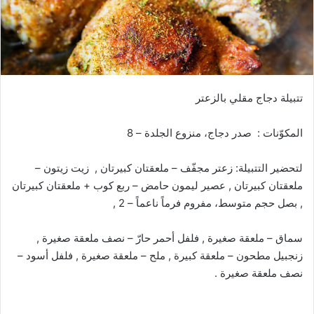
تتبيلة دجاج مقلي بالزعتر
المكوّنات : صدر دجاج، منزوع الجلدة – 8‏
لتحضير التتبيلة:‏ زعتر مجفّف – ملعقتان كبيرتان , زيت زيتون –
ملعقتان كبيرتان , عصير ليمون حامض – ربع كوب + ملعقتان كبيرتان
, بصل حجم متوسط، مفروم فرماً ناعماً – 2‏ ,
سماق – ملعقة صغيرة , فلفل أحمر حارّ – نصف ملعقة صغيرة ,
زنجبيل مطحون – ملعقة كبيرة , ملح – ملعقة صغيرة , فلفل أسود –
نصف ملعقة صغيرة .