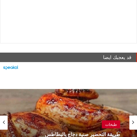
قد يعجبك ايضا
طبخات
طبخات