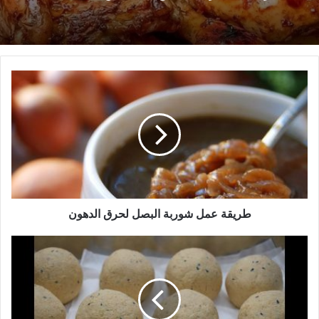
طريقة التحضير صنية دجاج بالبطاطس
طريقة تحضير وصفة دجاج بوبايز الحار
طريقة
عمل
شوربة
البصل
لحرق
الدهون
طريقة عمل شوربة البصل لحرق الدهون
الشنكليش
السوري
على
الطريقة
الحمصية
الجزء