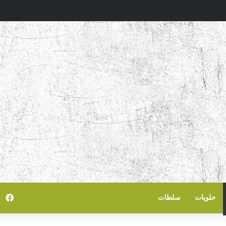
في
حلويات
سلطات