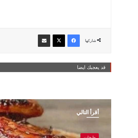
فيسبوك
‫X
مشاركة عبر البريد
شاركها
قد يعجبك ايضا
أقرأ التالي
طبخات