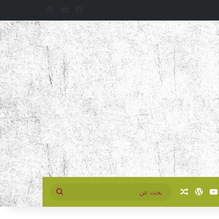
فيسبوك
‫YouTube
‫WordPress
سبوك
‫YouTube
‫WordPress
مقال عشوائي
بحث
عن