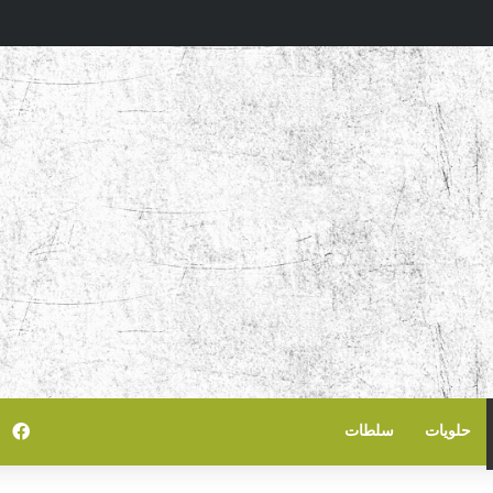
في
حلويات
سلطات