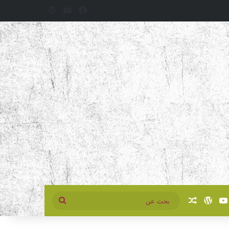
فيسبوك
‫YouTube
‫WordPress
سبوك
‫YouTube
‫WordPress
مقال عشوائي
بحث
عن