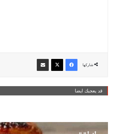
فيسبوك
‫X
مشاركة عبر البريد
شاركها
قد يعجبك ايضا