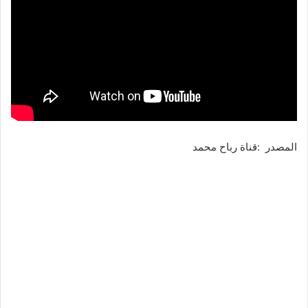
المصدر :قناة رباح محمد