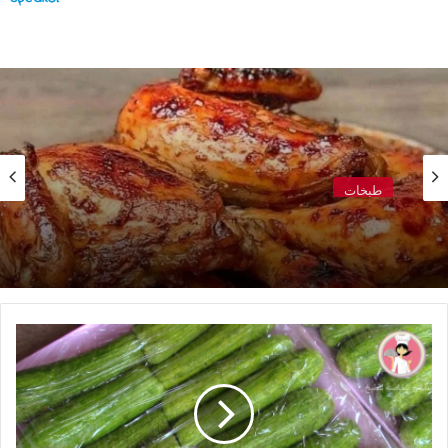
طبخات
طريقة التحضير صنية دجاج بالبطاطس
بالفيديو
..
حفر
الكوسا
وطريقة
تفريزها