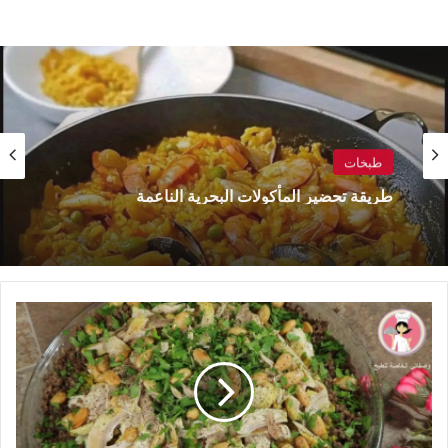
طبخات
طريقة التحضير صنية دجاج بالبطاطس
طبخات
بالفيديو
طريقة تحضير المأكولات البحرية الناعمة
..طريقة
عمل
الفريكة
بالدجاج
على
الطريقة