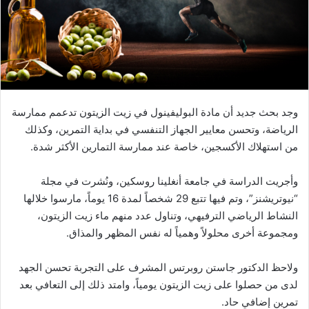
وجد بحث جديد أن مادة البوليفينول في زيت الزيتون تدعمم ممارسة
الرياضة، وتحسن معايير الجهاز التنفسي في بداية التمرين، وكذلك
من استهلاك الأكسجين، خاصة عند ممارسة التمارين الأكثر شدة.
وأجريت الدراسة في جامعة أنغلينا روسكين، ونُشرت في مجلة
“نيوتريشنز”، وتم فيها تتبع 29 شخصاً لمدة 16 يوماً، مارسوا خلالها
النشاط الرياضي الترفيهي، وتناول عدد منهم ماء زيت الزيتون،
ومجموعة أخرى محلولاً وهمياً له نفس المظهر والمذاق.
ولاحظ الدكتور جاستن روبرتس المشرف على التجربة تحسن الجهد
لدى من حصلوا على زيت الزيتون يومياً، وامتد ذلك إلى التعافي بعد
تمرين إضافي حاد.