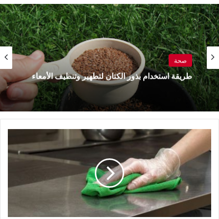
صحة
طريقة استخدام بذور الكتان لتطهير وتنظيف الأمعاء
اماكن
في
مطبخك
هي
الاكثر
اتساخاً
وتنسين
تنظيفها
دائماً