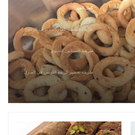
كعك العيد
طريقة التحضير كعك العيد بزيت الزيتون
طريقه السينابون الشتوي
طريقة تحضير كريمة اللوتس في المنزل
بالفيديو
..طريقة