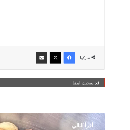
فيسبوك
‫X
مشاركة عبر البريد
شاركها
قد يعجبك ايضا
أقرأ التالي