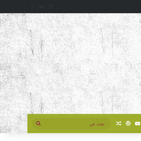
فيسبوك
‫YouTube
‫WordPress
سبوك
‫YouTube
‫WordPress
مقال عشوائي
بحث
عن