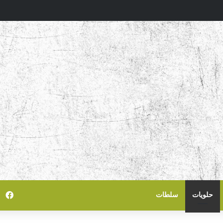
في
حلويات
سلطات