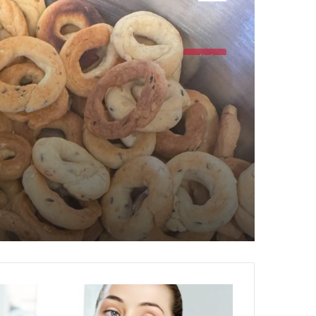
حلويات
كعك العيد
لشدّ
البشرة