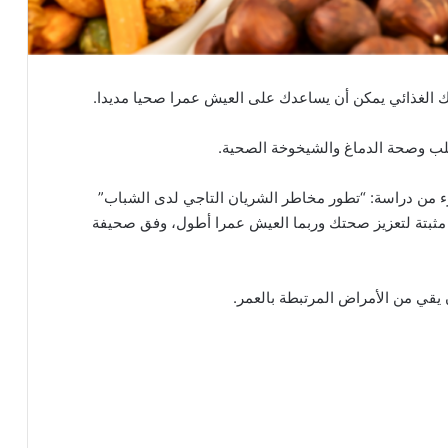
الغذائي يمكن أن يساعدك على العيش عمرا صحيا مديدا.
لب وصحة الدماغ والشيخوخة الصحية.
لنتائج التي نشرتها California Walnuts كجزء من دراسة: “تطور مخاطر الشريان التاجي لدى الشباب”
طريقة مثبتة لتعزيز صحتك وربما العيش عمرا أطول، وفق صحيفة
 يقي من الأمراض المرتبطة بالعمر.