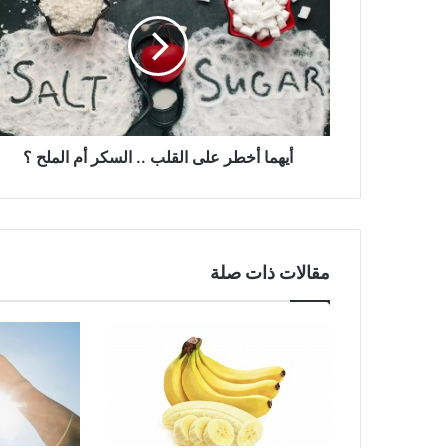
على
القلب
..
السكر
أم
الملح
؟
أيهما أخطر على القلب .. السكر أم الملح ؟
مقالات ذات صلة