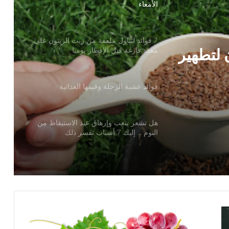
الأمعاء
7 فوائد لتناول ملعقة من زيت الزيتون على
 لتطهير
معدة فارغة قبل الإفطار يوميا
فوائد عشبة الرجلة وقيمها الغذائية
هل تشعر بتعب وإرهاق عند الاستيقاظ من
النوم .. إليك 7 أسباب تفسر ذلك
ماذا
يحدث