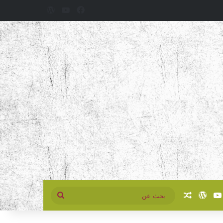
فيسبوك
‫YouTube
‫WordPress
سبوك
‫YouTube
‫WordPress
مقال عشوائي
بحث
عن