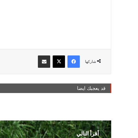
فيسبوك
‫X
مشاركة عبر البريد
شاركها
قد يعجبك ايضا
أقرأ التالي