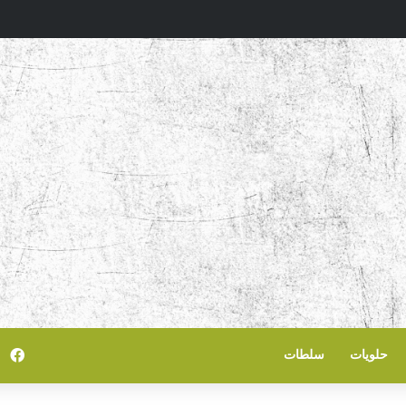
في
حلويات
سلطات