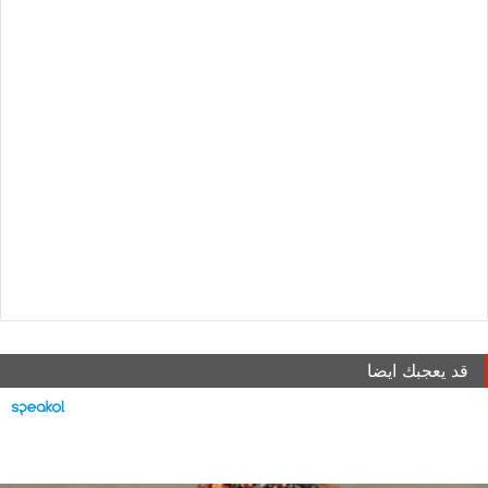
قد يعجبك ايضا