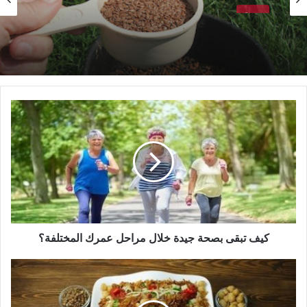
صحة
طريقة استخدام بذور الكتان لتطهير وتنظيف الأمعاء
كيف
تبقى
بصحة
جيدة
خلال
مراحل
عمرك
المختلفة؟
كيف تبقى بصحة جيدة خلال مراحل عمرك المختلفة؟
فرنسا
تمنع
استخدام