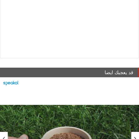
قد يعجبك ايضا