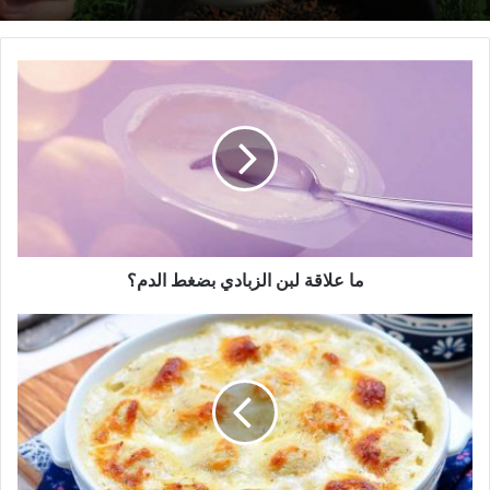
ما
7 فوائد لتناول ملعقة من زيت الزيتون على معدة
علاقة
فارغة قبل الإفطار يوميا
لبن
الزبادي
بضغط
الدم؟
ما علاقة لبن الزبادي بضغط الدم؟
طريقة
تحضير
صينية
البطاطس
بالدجاج
والجبن